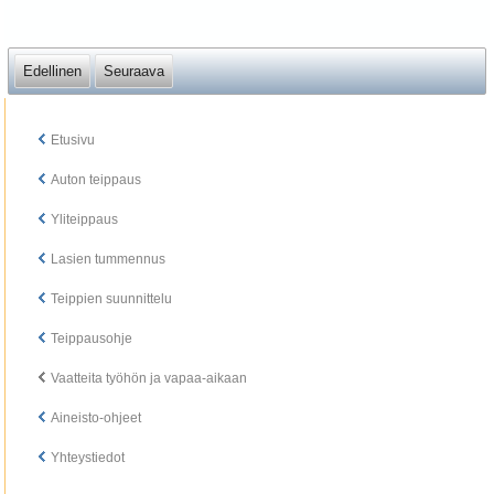
Edellinen
Seuraava
Etusivu
Auton teippaus
Yliteippaus
Lasien tummennus
Teippien suunnittelu
Teippausohje
Vaatteita työhön ja vapaa-aikaan
Aineisto-ohjeet
Yhteystiedot